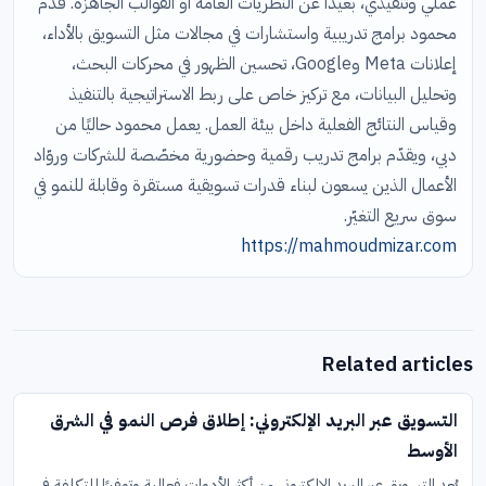
عملي وتنفيذي، بعيدًا عن النظريات العامة أو القوالب الجاهزة. قدّم
محمود برامج تدريبية واستشارات في مجالات مثل التسويق بالأداء،
إعلانات Meta وGoogle، تحسين الظهور في محركات البحث،
وتحليل البيانات، مع تركيز خاص على ربط الاستراتيجية بالتنفيذ
وقياس النتائج الفعلية داخل بيئة العمل. يعمل محمود حاليًا من
دبي، ويقدّم برامج تدريب رقمية وحضورية مخصّصة للشركات وروّاد
الأعمال الذين يسعون لبناء قدرات تسويقية مستقرة وقابلة للنمو في
سوق سريع التغيّر.
https://mahmoudmizar.com
Related articles
التسويق عبر البريد الإلكتروني: إطلاق فرص النمو في الشرق
الأوسط
يُعد التسويق عبر البريد الإلكتروني من أكثر الأدوات فعالية وتوفيرًا للتكلفة في