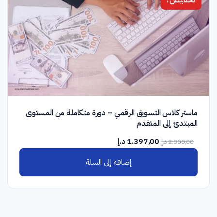
ماستر كلاس التسويق الرقمي – دورة متكاملة من المستوى
المبتدئ إلى المتقدم
السعر
السعر
1.397,00
د.إ
2.300,00
د.إ
الأصلي
الحالي
إضافة إلى السلة
هو:
هو:
2.300,00 د.إ.
1.397,00 د.إ.