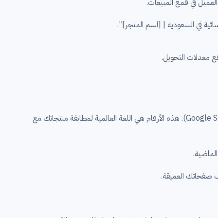
لعميل في قمع المبيعات.
ائية في السعودية | [اسم المتجر]”.
إهمال المعرفات القياسية للمنتجات (Product Identifiers) مثل (GTIN) و(MPN) يعزل منتجاتك عن الظهور في نتائج “تسوق جوجل” (Google Shopping). هذه الأرقام هي اللغة العالمية لمطابقة منتجاتك مع