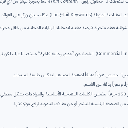
Th)، مما يحرمها نهائياً من أي فرصة للتصدر.
قي وركز على الفوائد البيعية للمنتج.
صفحات الأقسام تستقطب عمليات بحث ذات نوايا شرائية واسعة (Commercial Intent). الباحث عن
ومين”. خصص عنواناً دقيقاً لصفحة التصنيف ليعكس طبيعة المنتجات.
اً، ومعبراً بدقة عن القسم.
ي.
ن الصفحة الرئيسية للمتجر أو من مقالات المدونة لرفع موثوقيتها.