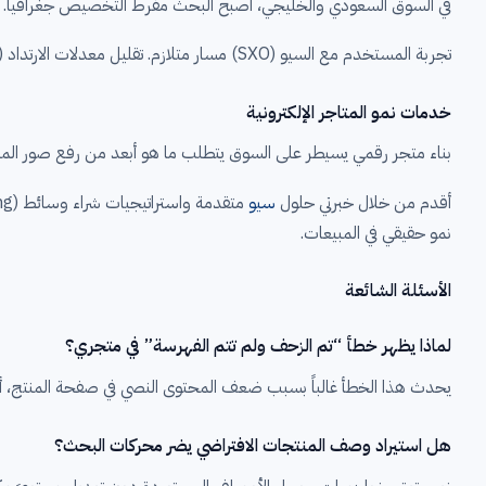
في السوق السعودي والخليجي، أصبح البحث مفرط التخصيص جغرافياً. دمج مبادئ السيو المحلي (Local SEO) عبر استهداف مدن وأحياء معينة
تجربة المستخدم مع السيو (SXO) مسار متلازم. تقليل معدلات الارتداد (Bounce Rate) يرسل إشارات قوية لمحركات البحث بأن متجرك يقدم قيمة حقيقية، مما يثبت موقعك في الصدارة.
خدمات نمو المتاجر الإلكترونية
بناء متجر رقمي يسيطر على السوق يتطلب ما هو أبعد من رفع صور المنت
أقدم من خلال خبرتي حلول
سيو
نمو حقيقي في المبيعات.
الأسئلة الشائعة
لماذا يظهر خطأ “تم الزحف ولم تتم الفهرسة” في متجري؟
يحدث هذا الخطأ غالباً بسبب ضعف المحتوى النصي في صفحة المنتج، أ
هل استيراد وصف المنتجات الافتراضي يضر محركات البحث؟