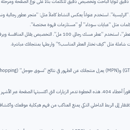
 دقيق لنوايا الباحث وتخصيص دقيق للكلمات بناءً على نوع الصفحة ومرحلة ا
“الرئيسية”. استخدم عنواناً يعكس النشاط كاملاً مثل: “متجر عطور رجالية ونس
لمات مثل “عبايات سوداء” أو “مستلزمات قهوة مختصة”.
لي 100 مل”. التخصيص يقلل المنافسة ويرفع معدلات التحويل.
ت شاملة مثل “كيف تختار العطر المناسب؟” واربطها بمنتجاتك مباشرة.