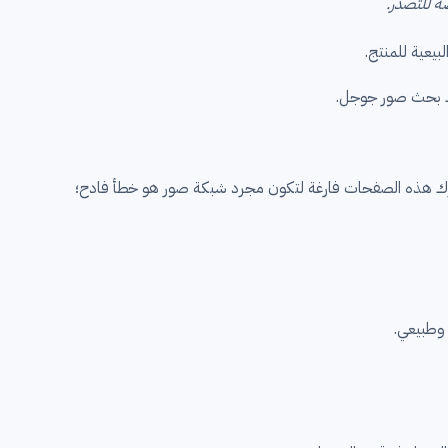
 “عطور رجالية فاخرة” مستعد للشراء، لكن ترك هذه الصفحات فارغة لتكون مجرد شبكة صور هو خطأ فادح؛