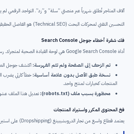
آلاف المتاجر تُطلق شهرياً عبر منصتي “سلة” و”زد”. التواجد الرقمي لم 
التحسين التقني لمحركات البحث (Technical SEO) هو الفاصل الحقيقي بين متجر يحصد المبيعات بشكل مستدام، وآخر يغرق في صفحات البحث الميتة ويعاني من ضعف الزيارات.
فك شفرة أخطاء جوجل Search Console
أداة Google Search Console هي لوحة القيادة الصحية لمتجرك. رسائل الخطأ المتراكمة هنا تعني نزيفاً مباشراً في المبيعات، وتتطلب تدخلاً تقنياً فورياً لإصلاح مسار الزحف.
تم الزحف إلى الصفحة ولم تتم الفهرسة:
اكتشف جوجل الصفحة 
نسخة طبق الأصل بدون علامة أساسية:
المنتجات كخيارات لمنتج واحد.
محظورة بسبب ملف (robots.txt):
تعديل هذا الملف عشوائ
فخ المحتوى المكرر واستيراد المنتجات
يعتمد قطاع واسع من تجار الدروبشيبينغ (Dropshipping) على استيراد عناوين المنتجات وأوصافها الافتراضية مباشرة من الموردين دون أي تدخل. هذا الإجراء يولد آلاف الصفحات المتطابقة حرفياً عبر الإنترنت.