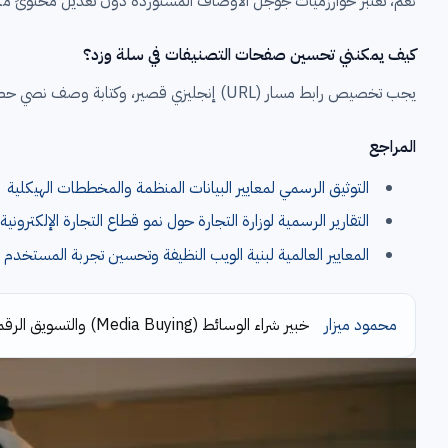
نعم، تعتبر خوارزميات جوجل الأوصاف المستوردة دون تعديل محتوىً مكرراً (Duplicate Content)، مما يحرم صفحة المنتج من التصدر ويهدر ميزانية الزحف المخص
كيف يمكنني تحسين صفحات التصنيفات في سلة وزد؟
يجب تخصيص رابط مسار (URL) إنجليزي قصير، وكتابة وصف نصي حصري يحتوي على الكلمات المفتاحية المستهدفة للقسم، مع ربط التصنيف داخلياً بصفحات المتجر الرئيسية.
المراجع
التوثيق الرسمي لمعايير البيانات المنظمة والمخططات الهيكلية
التقارير الرسمية لوزارة التجارة حول نمو قطاع التجارة الإلكترونية
المعايير العالمية لبنية الويب النظيفة وتحسين تجربة المستخدم
محمود ميزار
خبير شراء الوسائط (Media Buying) والتسويق الرقمي، أساعد الشركات والعلامات التجارية في الإمارات على تحقيق نمو حقيقي من خلال استراتيجيات تسويق قابلة للقياس.