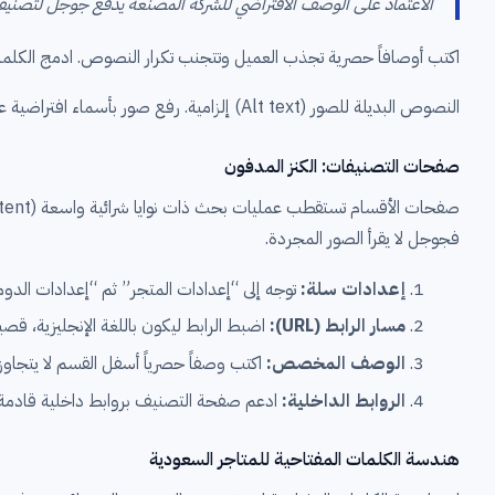
الاعتماد على الوصف الافتراضي للشركة المصنعة يدفع جوجل لتصنيف صفحتك كـ “محتوى رقيق” (in Content
اكتب أوصافاً حصرية تجذب العميل وتتجنب تكرار النصوص. ادمج الكلمات المفتاحية الطويلة (Long-tail Keywords) بذكاء سيا
النصوص البديلة للصور (Alt text) إلزامية. رفع صور بأسماء افتراضية عشوائية يفقد متجرك فرصة ذهبية لاصطياد الزيارات المجانية من خلال محرك بحث صور جوجل.
صفحات التصنيفات: الكنز المدفون
فجوجل لا يقرأ الصور المجردة.
إعدادات سلة:
توجه إلى “إعدادات المتجر” ثم “إعدادات الد
مسار الرابط (URL):
اضبط الرابط ليكون باللغة الإنجليزية، قصير
الوصف المخصص:
اكتب وصفاً حصرياً أسفل القسم لا يتجاوز 150 حرفاً، يتضمن الكلمات المفتاحية الأساسية والمرادفات بشكل منطقي وطبيع
الروابط الداخلية:
ادعم صفحة التصنيف بروابط داخلية قادمة م
هندسة الكلمات المفتاحية للمتاجر السعودية