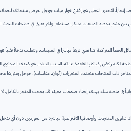
يعد إنجازاً. التحدي الفعلي هو إقناع خوارزميات جوجل بعرض منتجاتك للعملاء 
لكنه رفض إضافتها لقاعدة بياناته. السبب المباشر هو ضعف المحتوى النصي، أ
ياً في منصة سلة بهدف إخفاء صفحات معينة قد يحجب المتجر بالكامل. لا ت