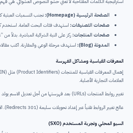
استراتيجية الكلمات المفتاحية لا تعني حشو النصوص العشوائي. هي فهم
الصفحة الرئيسية (Homepage):
تجنب التسميات العبثية كـ 
صفحات التصنيفات:
استهدف فئات البحث العامة. استخدم ك
صفحات المنتجات:
ركز على النية الشرائية المباشرة. بدلاً من “عطر”، استخدم “عطر مسك رجا
المدونة (Blog):
استهدف مرحلة الوعي والمقارنة. اكتب مقالا
المعرفات القياسية ومشاكل الفهرسة
العلامات التجارية الأصلية.
تغيير روابط المنتجات (URLs) بعد فهرستها من أجل تعديل الاسم يولد فوراً أخطاء 404. هذه الخطوة تدمر الزيارات التي اكتسبتها الصفحة عبر الأشهر الماضية.
عالج تغيير الروابط تقنياً عبر إعداد تحويلات سليمة (301 Redirects). الافتقار إلى الربط الداخلي الذكي يمنع العناكب من فهم هيكلية موقعك واكتشاف صفحاتك العميقة.
السيو المحلي وتجربة المستخدم (SXO)