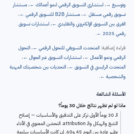
وتوسيع →
،
استشاري التسويق الرقمي لنمو أعمالك ←
،
مستشار
تسويق رقمي مستقل ←
،
مستشار B2B للتسويق الرقمي ←
،
الفرق بين التسويق الإلكتروني والتقليدي ←
،
استشارات تسويق
رقمي 2025 ←
.
قراءة إضافية:
المتحدث التسويقي للتحول الرقمي ←
،
التحول
الرقمي ونمو الأعمال ←
،
استشارات التسويق عبر الجوال ←
،
المتحدث الرئيسي في التسويق ←
،
التحديات بين شخصيتك المهنية
والشخصية ←
.
الأسئلة الشائعة
ماذا لو لم تظهر نتائج خلال 30 يوماً؟
الـ 30 يوماً الأولى تركز على التدقيق والأساسيات — إصلاح
التتبع والهيكل والـ attribution. التحسّن المعنوي في الأداء
يظهر عادة بين اليوم 45 و60. إن كانت الأساسيات سليمة