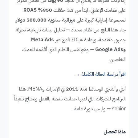
إذا أردت معرفة ما يمكن أن تنتجه
90 يوماً
من العمل المركّز
على نظامك الإعلاني، ابدأ من هنا: حققت
950% ROAS
لمجموعة إماراتية كبيرة على
ميزانية سنوية 500,000 دولار
.
جاء هذا الناتج من نظام محدد — تحليل بيانات تاريخية، تجزئة
جمهور متقدمة، وإعادة هيكلة قمع عبر
Meta Ads
وGoogle Ads
— وهو نفس النظام الذي أقدّمه للعملاء
الخاصين.
اقرأ دراسة الحالة الكاملة →
أبني وأشتري الوسائط
منذ 2011
في الإمارات وMENA. هذا
البرنامج للشركات التي لديها حملات نشطة بالفعل وتحتاج تنفيذاً
senior — وليس دورة عامة.
ماذا تحصل