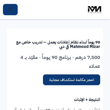
Ski
t
conten
90 يوماً لبناء نظام إعلانات يعمل — تدريب خاص مع
Mahmoud Mizar في دبي
7,500 درهم · برنامج 90 يوماً · مقيّد بـ 4
عملاء
احجز مكالمة استكشاف مجانية
النتيجة + الإثبات