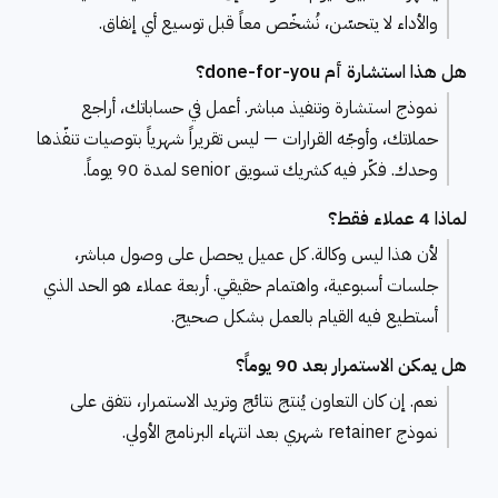
والأداء لا يتحسّن، نُشخّص معاً قبل توسيع أي إنفاق.
هل هذا استشارة أم done-for-you؟
نموذج استشارة وتنفيذ مباشر. أعمل في حساباتك، أراجع
حملاتك، وأوجّه القرارات — ليس تقريراً شهرياً بتوصيات تنفّذها
وحدك. فكّر فيه كشريك تسويق senior لمدة 90 يوماً.
لماذا 4 عملاء فقط؟
لأن هذا ليس وكالة. كل عميل يحصل على وصول مباشر،
جلسات أسبوعية، واهتمام حقيقي. أربعة عملاء هو الحد الذي
أستطيع فيه القيام بالعمل بشكل صحيح.
هل يمكن الاستمرار بعد 90 يوماً؟
نعم. إن كان التعاون يُنتج نتائج وتريد الاستمرار، نتفق على
نموذج retainer شهري بعد انتهاء البرنامج الأولي.