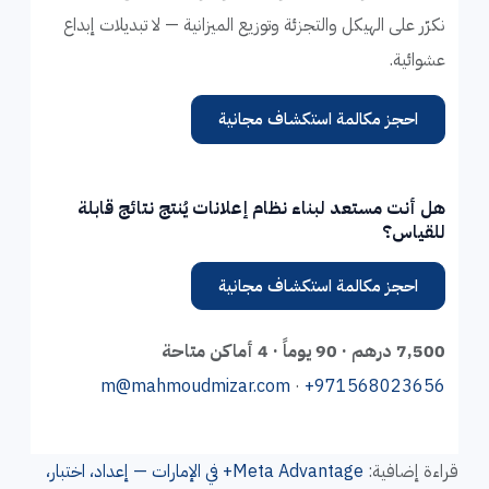
نكرّر على الهيكل والتجزئة وتوزيع الميزانية — لا تبديلات إبداع
عشوائية.
احجز مكالمة استكشاف مجانية
هل أنت مستعد لبناء نظام إعلانات يُنتج نتائج قابلة
للقياس؟
احجز مكالمة استكشاف مجانية
7,500 درهم · 90 يوماً · 4 أماكن متاحة
m@mahmoudmizar.com
·
+971568023656
قراءة إضافية:
Meta Advantage+ في الإمارات — إعداد، اختبار،