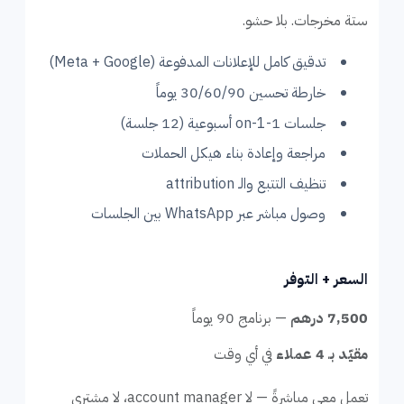
ستة مخرجات. بلا حشو.
تدقيق كامل للإعلانات المدفوعة (Meta + Google)
خارطة تحسين 30/60/90 يوماً
جلسات 1-on-1 أسبوعية (12 جلسة)
مراجعة وإعادة بناء هيكل الحملات
تنظيف التتبع والـ attribution
وصول مباشر عبر WhatsApp بين الجلسات
السعر + التوفر
7,500 درهم
— برنامج 90 يوماً
مقيّد بـ 4 عملاء
في أي وقت
تعمل معي مباشرةً — لا account manager، لا مشتري