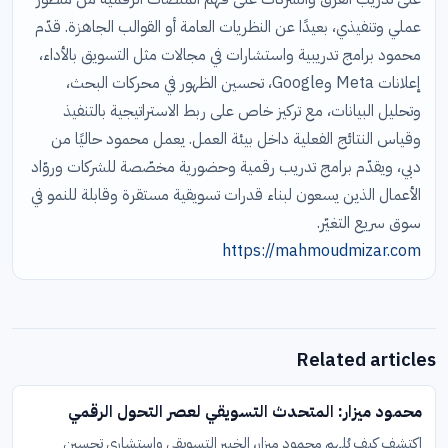
عملي وتنفيذي، بعيدًا عن النظريات العامة أو القوالب الجاهزة. قدّم
محمود برامج تدريبية واستشارات في مجالات مثل التسويق بالأداء،
إعلانات Meta وGoogle، تحسين الظهور في محركات البحث،
وتحليل البيانات، مع تركيز خاص على ربط الاستراتيجية بالتنفيذ
وقياس النتائج الفعلية داخل بيئة العمل. يعمل محمود حاليًا من
دبي، ويقدّم برامج تدريب رقمية وحضورية مخصّصة للشركات وروّاد
الأعمال الذين يسعون لبناء قدرات تسويقية مستقرة وقابلة للنمو في
سوق سريع التغيّر.
https://mahmoudmizar.com
Related articles
محمود ميزار: المتحدث التسويقي لعصر التحول الرقمي
اكتشف كيف يُلهم محمود ميزار، الخبير التسويقي واستشاري تحسين