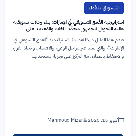
التسويق بالأداء
استراتيجية القُمع التسويقي في الإمارات: بناء رحلات تسويقية
عالية التحويل للجمهور متعدّد اللغات والمُعتمد على
الهواتف المحمولة أولًا
يقدّم هذا الدليل شرحًا تفصيليًا لاستراتيجية “القمع التسويقي في
الإمارات”، والتي تمتد عبر مراحل الوعي، والاهتمام، واتخاذ القرار،
والاحتفاظ بالعملاء، مع التركيز على تجربة مستخدم...
أكتوبر 15, 2025
Mahmoud Mizar