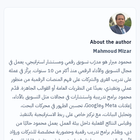
About the author
Mahmoud Mizar
محمود ميزار هو مدرّب تسويق رقمي ومستشار استراتيجي، يعمل في
مجال التسويق والأداء الرقمي منذ أكثر من 10 سنوات. يركّز في عمله
على تدريب الفرق والشركات على فهم المنصات الرقمية من منظور
عملي وتنفيذي، بعيدًا عن النظريات العامة أو القوالب الجاهزة. قدّم
محمود برامج تدريبية واستشارات في مجالات مثل التسويق بالأداء،
إعلانات Meta وGoogle، تحسين الظهور في محركات البحث،
وتحليل البيانات، مع تركيز خاص على ربط الاستراتيجية بالتنفيذ
وقياس النتائج الفعلية داخل بيئة العمل. يعمل محمود حاليًا من
دبي، ويقدّم برامج تدريب رقمية وحضورية مخصّصة للشركات وروّاد