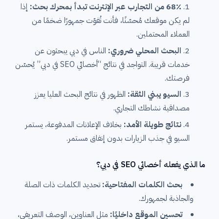
68٪ من التجارب عبر الإنترنت تبدأ بمحرك بحث:
إذا
لم يكن موقعك مُحسّنًا، فأنت تُفوّت جمهورًا ضخمًا من
العملاء المحتملين.
البحث المحلي ضروري:
الناس في دبي يبحثون عن
خدمات قريبة. التواجد في نتائج “أخصائي SEO في دبي” يُحسّن
فرصتك.
السيو يبني الثقة:
الظهور في نتائج البحث العليا يعزز
مصداقية نشاطك التجاري.
نتائج طويلة الأمد:
بخلاف الإعلانات المدفوعة، يستمر
السيو في جذب الزيارات بدون إنفاق مستمر.
ما الذي يفعله أخصائي SEO في دبي؟
بحث الكلمات المفتاحية:
تحديد الكلمات ذات الصلة
والجاذبة لجمهورك.
تحسين الموقع داخليًا:
مثل العناوين، الوصف التعريفي،