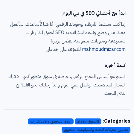
ابدأ مع أخصائي SEO في دبي اليوم
إذا كنت مستعدًا للارتقاء بوجودك الرقمي، أنا هنا لأُساعدك. سأعمل
معك على وضع وتنفيذ استراتيجية SEO تُحقق لك زيارات
مستهدفة وتحويلات ملموسة. تفضل بزيارة
mahmoudmizar.com
للتعرّف على خدماتي.
كلمة أخيرة
السيو هو أساس النجاح الرقمي، خاصة في سوق متطور كدبي. لا تترك
المجال لمنافسيك. تواصل معي اليوم وابدأ رحلتك نحو القمة في
نتائج البحث.
Categories:
التسويق بالأداء
النمو الشخصي والاستشارات
تحسين محركات البحث واستراتيجية المحتوى