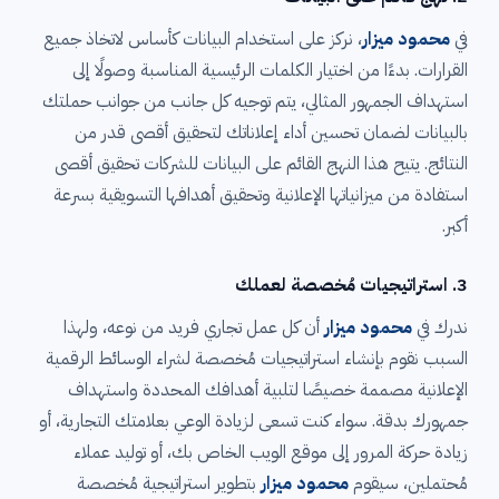
في
محمود ميزار
، نركز على استخدام البيانات كأساس لاتخاذ جميع
القرارات. بدءًا من اختيار الكلمات الرئيسية المناسبة وصولًا إلى
استهداف الجمهور المثالي، يتم توجيه كل جانب من جوانب حملتك
بالبيانات لضمان تحسين أداء إعلاناتك لتحقيق أقصى قدر من
النتائج. يتيح هذا النهج القائم على البيانات للشركات تحقيق أقصى
استفادة من ميزانياتها الإعلانية وتحقيق أهدافها التسويقية بسرعة
أكبر.
3.
استراتيجيات مُخصصة لعملك
ندرك في
محمود ميزار
أن كل عمل تجاري فريد من نوعه، ولهذا
السبب نقوم بإنشاء استراتيجيات مُخصصة لشراء الوسائط الرقمية
الإعلانية مصممة خصيصًا لتلبية أهدافك المحددة واستهداف
جمهورك بدقة. سواء كنت تسعى لزيادة الوعي بعلامتك التجارية، أو
زيادة حركة المرور إلى موقع الويب الخاص بك، أو توليد عملاء
مُحتملين، سيقوم
محمود ميزار
بتطوير استراتيجية مُخصصة