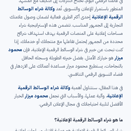
في عالمنا الرقمي اليوم، تحتاج الشركات إلى التكيف مع المشهد
المتطور باستمرار للإعلان والتسويق. تُعد
وكالة شراء الوسائط
الرقمية الإعلانية
إحدى أكثر الطرق فعالية لضمان وصول علامتك
التجارية إلى الجمهور المناسب. تتضمن هذه الإستراتيجية شراء
مساحات إعلانية على المنصات الرقمية بهدف استهداف شرائح
محددة من الجمهور يُحتمل تفاعلها مع منتجاتك أو خدماتك. إذا
كنت تبحث عن خبير في شراء الوسائط الرقمية الإعلانية، فإن
محمود
ميزار
هو خيارك الأمثل. بفضل خبرته الطويلة وسجله الحافل
بالنجاحات، يستطيع محمود ميزار مساعدة أعمالك على الازدهار في
فضاء التسويق الرقمي التنافسي.
في هذا المقال، سنتناول أهمية
وكالة شراء الوسائط الرقمية
الإعلانية
، وآلية عملها، والأسباب التي تجعل
محمود ميزار
الخيار
الأفضل لتلبية احتياجاتك في مجال الإعلان الرقمي.
ما هو شراء الوسائط الرقمية الإعلانية؟
شراء الوسائط الرقمية الإعلانية هو عملية اقتناء مساحات إعلانية