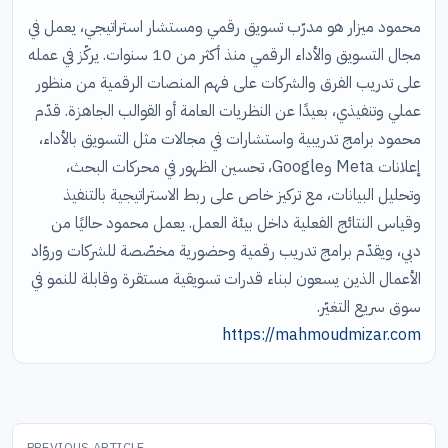
محمود ميزار هو مدرّب تسويق رقمي ومستشار استراتيجي، يعمل في
مجال التسويق والأداء الرقمي منذ أكثر من 10 سنوات. يركّز في عمله
على تدريب الفرق والشركات على فهم المنصات الرقمية من منظور
عملي وتنفيذي، بعيدًا عن النظريات العامة أو القوالب الجاهزة. قدّم
محمود برامج تدريبية واستشارات في مجالات مثل التسويق بالأداء،
إعلانات Meta وGoogle، تحسين الظهور في محركات البحث،
وتحليل البيانات، مع تركيز خاص على ربط الاستراتيجية بالتنفيذ
وقياس النتائج الفعلية داخل بيئة العمل. يعمل محمود حاليًا من
دبي، ويقدّم برامج تدريب رقمية وحضورية مخصّصة للشركات وروّاد
الأعمال الذين يسعون لبناء قدرات تسويقية مستقرة وقابلة للنمو في
سوق سريع التغيّر.
https://mahmoudmizar.com
تصفّح
PREVIOUS ARTICLE