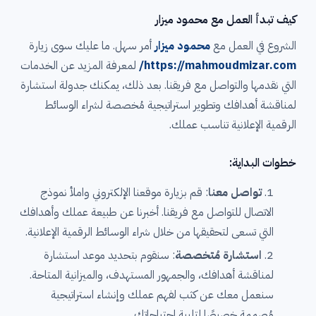
كيف تبدأ العمل مع محمود ميزار
الشروع في العمل مع
محمود ميزار
أمر سهل. ما عليك سوى زيارة
https://mahmoudmizar.com/
لمعرفة المزيد عن الخدمات
التي نقدمها والتواصل مع فريقنا. بعد ذلك، يمكنك جدولة استشارة
لمناقشة أهدافك وتطوير استراتيجية مُخصصة لشراء الوسائط
الرقمية الإعلانية تناسب عملك.
خطوات البداية:
تواصل معنا
: قم بزيارة موقعنا الإلكتروني واملأ نموذج
الاتصال للتواصل مع فريقنا. أخبرنا عن طبيعة عملك وأهدافك
التي تسعى لتحقيقها من خلال شراء الوسائط الرقمية الإعلانية.
استشارة مُتخصصة
: سنقوم بتحديد موعد استشارة
لمناقشة أهدافك، والجمهور المستهدف، والميزانية المتاحة.
سنعمل معك عن كثب لفهم عملك وإنشاء استراتيجية
مُصممة خصيصًا لتلبية احتياجاتك.