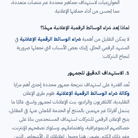
الخوارزميات لاستهداف جماهير محددة عبر منصات متعددة،
مما يُحسن من أداء حملاتها الإعلانية.
لماذا يُعد شراء الوسائط الرقمية الإعلانية مهمًا؟
لا يمكن التقليل من أهمية
شراء الوسائط الرقمية الإعلانية
في
المشهد الرقمي الحالي. إليك بعض الأسباب التي تجعلها ضرورية
لنجاح الشركات:
1.
الاستهداف الدقيق للجمهور
تُعد القدرة على استهداف شريحة جمهور محددة إحدى أهم مزايا
وكالة شراء الوسائط الرقمية الإعلانية
. تقوم طرق الإعلان
التقليدية، كالتلفزيون والراديو، ببث الإعلانات لجمهور واسع، غالبًا ما
يشمل أفرادًا غير مهتمين بالمنتج أو الخدمة المُعلن عنها. في المقابل،
يتيح الإعلان الرقمي للشركات استهداف المستخدمين بناءً على
خصائصهم الديموغرافية، واهتماماتهم، وسلوك تصفحهم للإنترنت،
وغير ذلك الكثير. يضمن هذا وصول إعلاناتك إلى الأشخاص الذين