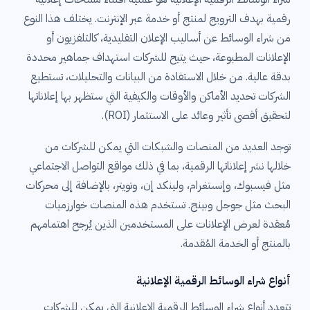
رقمية بهدف الترويج لمنتج أو خدمة عبر الإنترنت. يختلف هذا النوع
من شراء الوسائط عن أساليب الإعلان التقليدية، كالتلفزيون أو
الإعلانات المطبوعة، حيث يتيح للشركات استهداف جماهير محددة
بدقة عالية. من خلال الاستفادة من البيانات والتحليلات، تستطيع
الشركات تحديد الأماكن والأوقات والكيفية التي ستظهر بها إعلاناتها
لتحقيق أقصى تأثير وعائد على الاستثمار (ROI).
توجد العديد من المنصات والشبكات التي يمكن للشركات من
خلالها نشر إعلاناتها الرقمية، بما في ذلك مواقع التواصل الاجتماعي
مثل فيسبوك، وإنستغرام، ولينكد إن، وتويتر، بالإضافة إلى محركات
البحث مثل جوجل وبينج. تستخدم هذه المنصات خوارزميات
مُعقدة لعرض الإعلانات على المستخدمين الذين يُرجح اهتمامهم
بالمنتج أو الخدمة المُقدمة.
أنواع شراء الوسائط الرقمية الإعلانية
تتعدد أنواع شراء الوسائط الرقمية الإعلانية التي يمكن للشركات